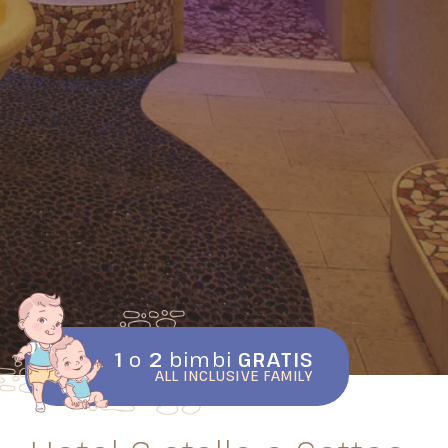
1
o
2
bimbi
GRATIS
ALL INCLUSIVE FAMILY