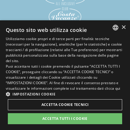
×
Questo sito web utilizza cookie
DOVE SIAMO
Utilizziamo cookie propri e di terze parti per finalità: tecniche
ITALIAN
(necessari per la navigazione), analitiche (per le statistiche) e cookie
traccianti / di profilazione (relativi alle Tue preferenze) per mostrarti
ENGLISH
pubblicità personalizzata sulla base della navigazione delle pagine
Riviera Adriatica
del sito.
GERMAN
Emilia Romagna [FC - RA] - Italy
Puoi accettare tutti i cookie premendo il pulsante “ACCETTA TUTTI I
COOKIE”, proseguire cliccando su “ACCETTA COOKIE TECNICI” o
FRENCH
visualizzare i dettagli dei Cookie utilizzati cliccando su
Partita Iva 03158980403
RUSSIAN
“IMPOSTAZIONI COOKIE”. Al fine di revocare il consenso prestato e
visualizzare le informazioni complete sul trattamento dati
clicca qui
INFO E PREVENTIVO
IMPOSTAZIONI COOKIE
ACCETTA COOKIE TECNICI
T.
+39 0547.672057
info@familyhotelallinclusive.it
Prenota
Richiedi
ACCETTA TUTTI I COOKIE
ora
preventivo