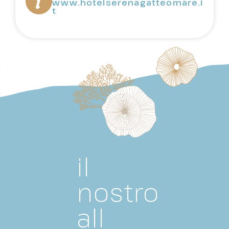
www.hotelserenagatteomare.i
t
il
nostro
all