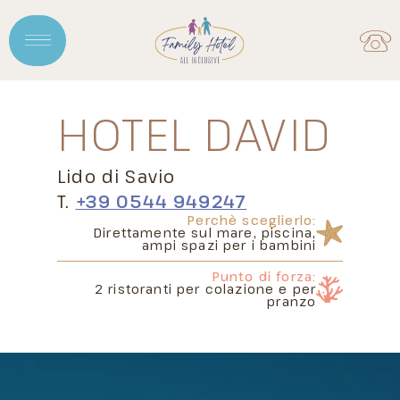
HOTEL
DAVID
Lido di Savio
T.
+39 0544 949247
Perchè sceglierlo:
Direttamente sul mare,
piscina,
ampi spazi per i bambini
Punto di forza:
2 ristoranti
per colazione e per
pranzo