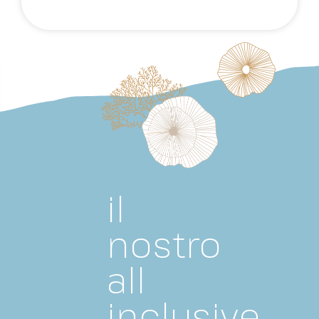
il
nostro
all
inclusive