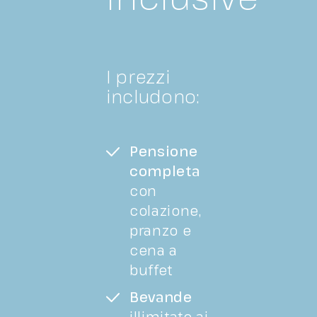
I prezzi
includono:
Pensione
completa
con
colazione,
pranzo e
cena a
buffet
Bevande
illimitate ai