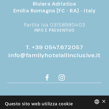
Riviera Adriatica
Emilia Romagna [FC - RA] - Italy
Partita Iva 03158980403
INFO E PREVENTIVO
T.
+39 0547.672057
info@familyhotelallinclusive.it
Cookie policy
×
Privacy policy
Questo sito web utilizza cookie
Dati societari