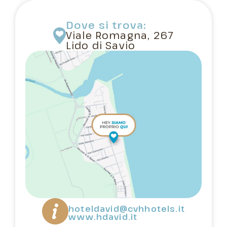
Dove si trova:
Viale Romagna, 267
Lido di Savio
hoteldavid@cvhhotels.it
www.hdavid.it