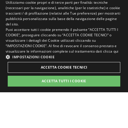
Utilizziamo cookie propri e di terze parti per finalità: tecniche
Lavora con noi
ITALIAN
(necessari per la navigazione), analitiche (per le statistiche) e cookie
traccianti / di profilazione (relativi alle Tue preferenze) per mostrarti
ENGLISH
pubblicità personalizzata sulla base della navigazione delle pagine
Rivedi le tue impostazioni sui cookie
del sito.
Questo sito è protetto da reCAPTCHA e si
GERMAN
Puoi accettare tutti i cookie premendo il pulsante “ACCETTA TUTTI I
applicano le Norme sulla privacy e i Termini
COOKIE”, proseguire cliccando su “ACCETTA COOKIE TECNICI” o
FRENCH
di servizio di Google
visualizzare i dettagli dei Cookie utilizzati cliccando su
RUSSIAN
“IMPOSTAZIONI COOKIE”. Al fine di revocare il consenso prestato e
visualizzare le informazioni complete sul trattamento dati
clicca qui
fatto con amore dalle persone di
IMPOSTAZIONI COOKIE
ACCETTA COOKIE TECNICI
Prenota
Richiedi
ACCETTA TUTTI I COOKIE
ora
preventivo
STRETTAMENTE NECESSARI
PERFORMANCE
TARGETING
FUNZIONALITÀ
gli altri hotel del gruppo